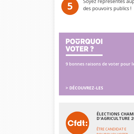
Soyez représentés au
5
des pouvoirs publics !
9 bonnes raisons de voter pour l
> DÉCOUVREZ-LES
ÉLECTIONS CHAM
D'AGRICULTURE 2
ÊTRE CANDIDAT·E