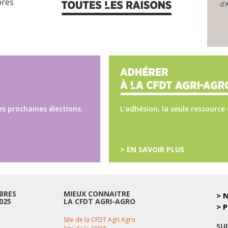
près
d’A
es prochaines élections.
L'adhésion, la seule ressource 
> EN SAVOIR PLUS
BRES
MIEUX CONNAITRE
> 
025
LA CFDT AGRI-AGRO
> 
Site de la CFDT Agri Agro
SU