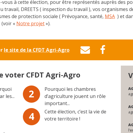
ez-vous à cette élection, pour être représentés auprès des po
du travail, DREETS ( inspection du travail ), vos organismes
smes de protection sociale ( Prévoyance, santé,
MSA
) et dan
 (voir «
Notre projet
»).
er
le site de la CFDT Agri-Agro
e voter CFDT Agri-Agro
V
urquoi
Pourquoi les chambres
A
2
ag
 les...
d’agriculture jouent un rôle
important...
A
s
Cette élection, c’est la vie de
ag
4
votre territoire !
A
l’