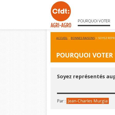
POURQUOI VOTER
ACCUEIL
>
BONNES RAISONS
>
SOYEZ REPR
POURQUOI VOTER 
Soyez représentés aup
Par :
Jean-Charles Murgia